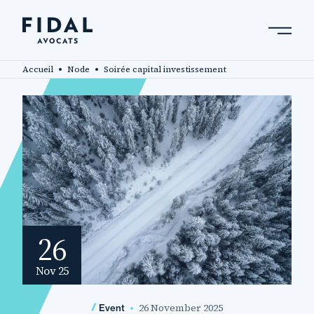
Skip
to
main
Search by keyword, expert ....
content
Accueil
Node
Soirée capital investissement
26
Nov 25
26 November 2025
Event