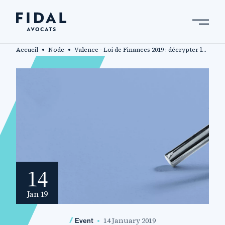
Skip
to
main
Search by keyword, expert ....
content
Accueil
Node
Valence - Loi de Finances 2019 : décrypter les réformes fiscales
14
Jan 19
14 January 2019
Event