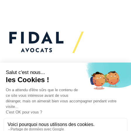
Would you like to talk to
us?
We’re
here to help
Your challenges
Our practices