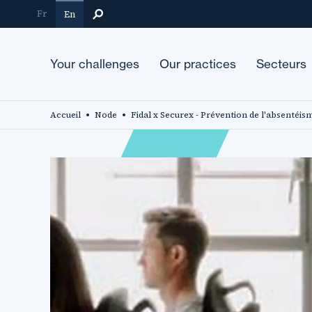
Skip
Fr
En
to
main
content
Your challenges
Our practices
Secteurs
Accueil
Node
Fidal x Securex - Prévention de l'absentéisme