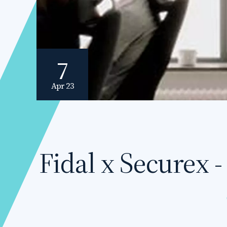
7
Apr 23
Fidal x Securex -