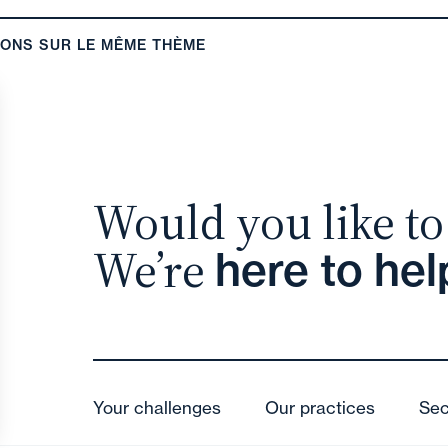
IONS SUR LE MÊME THÈME
Would you like to 
We’re
here to hel
Your challenges
Our practices
Sec