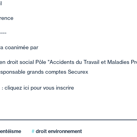
l
érence
----
ra coanimée par
n droit social Pôle "Accidents du Travail et Maladies Pr
esponsable grands comptes Securex
e :
cliquez ici pour vous inscrire
entéisme
droit environnement