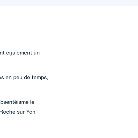
ont également un
es en peu de temps,
’absentéisme le
a Roche sur Yon.