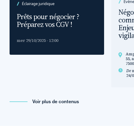
Évèn
Éclairage juridique
Négo
Prêts pour négocier ?
comm
Préparez vos CGV !
Enjeu
vigil
mer 29/10/2025 - 12:00
Amp
55,
7500
De
m
24/0
Voir plus de contenus