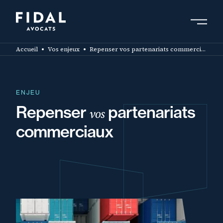
Aller
au
contenu
Rechercher un mot clé, un professionnel ....
principal
Accueil
Vos enjeux
Repenser vos partenariats commerciaux
ENJEU
Repenser
partenariats
vos
commerciaux