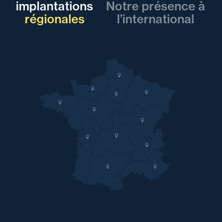
implantations
Notre présence à
Le Mans
régionales
l’international
Professionnel
Romane Person
Droit du travail et de la sécurité
sociale
Vannes
Lorient
Professionnel
Raphaël Teyssot
Corporate, Fusions &
Acquisitions
Paris La Défense