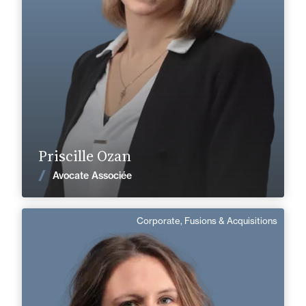
+33 2 33 82 33 10
Alençon
priscille.ozan@fidal.com
En savoir plus
Priscille Ozan
Voir les actualités
Avocate Associée
Corporate, Fusions & Acquisitions
Léa Lemaire
Français
Langue(s) parlé(es) :
Domaine d’expertises :