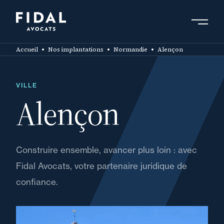
Aller
au
contenu
Rechercher un mot clé, un professionnel ....
principal
Accueil
Nos implantations
Normandie
Alençon
VILLE
Alençon
Construire ensemble, avancer plus loin : avec
Fidal Avocats, votre partenaire juridique de
confiance.