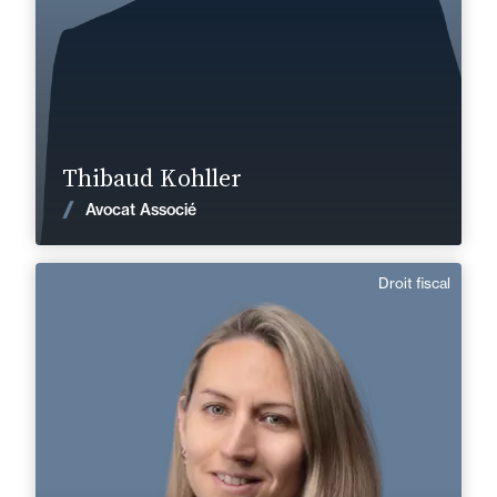
En savoir plus
Thibaud Kohller
Voir les actualités
Avocat Associé
Droit fiscal
Priscille Ozan
Responsable de Mission
Domaine d’expertises :
Droit fiscal