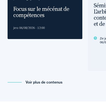
Sémin
Focus sur le mécénat de
L'arb
compétences
conte
et de
jeu 06/08/2026 - 12:00
De
j
06/0
Voir plus de contenus