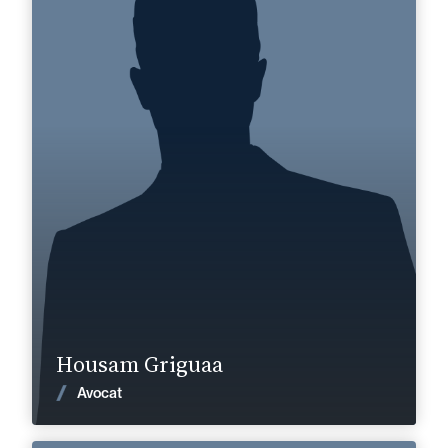
Anglais, Arabe
Langue(s) parlé(es) :
Domaine d’expertises :
Corporate, Fusions & Acquisitions
+33 2 33 82 33 10
Alençon
housam.griguaa@fidal.com
En savoir plus
Housam Griguaa
Voir les actualités
Avocat