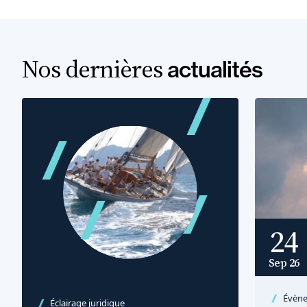
Nos dernières
actualités
24
Sep 26
Évèn
Éclairage juridique