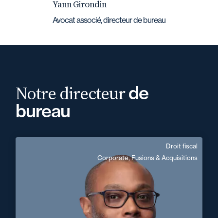
Yann Girondin
Avocat associé, directeur de bureau
Notre directeur
de
bureau
Droit fiscal
Yann Girondin
Corporate, Fusions & Acquisitions
Domaine d’expertises :
Droit fiscal