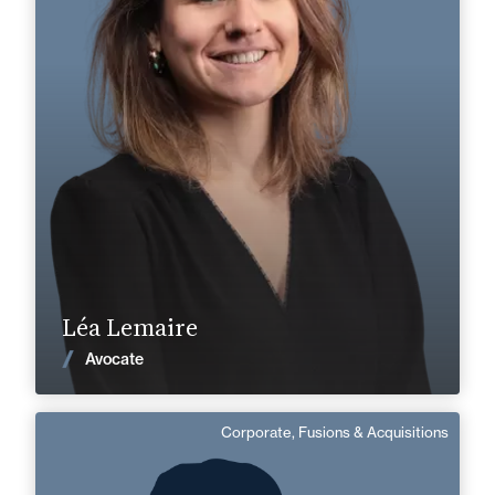
Corporate, Fusions & Acquisitions
+33 2 33 82 33 10
Alençon
lea.lemaire@fidal.com
En savoir plus
Léa Lemaire
Voir les actualités
Avocate
Corporate, Fusions & Acquisitions
Housam Griguaa