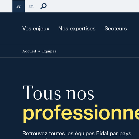
Aller
En
Fr
au
contenu
principal
Vos enjeux
Nos expertises
Secteurs
Accueil
Equipes
Tous nos
professionn
Retrouvez toutes les équipes Fidal par pays,