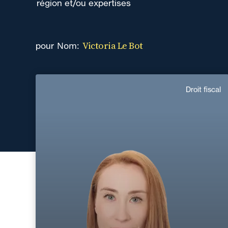
région et/ou expertises
Victoria Le Bot
Nom:
pour
Victoria Le Bot
Droit fiscal
Anglais, Français
Langue(s) parlé(es) :
Domaine d’expertises :
Droit fiscal
+33 1 46 24 30 30
Paris La Défense
victoria.le-bot@fidal.com