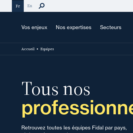
Aller
En
Fr
au
contenu
principal
Vos enjeux
Nos expertises
Secteurs
Accueil
Equipes
Tous nos
professionn
Retrouvez toutes les équipes Fidal par pays,