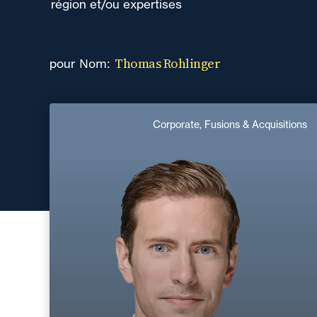
région et/ou expertises
Thomas Rohlinger
Nom:
pour
Thomas Rohlinger
Corporate, Fusions & Acquisitions
Responsable de Mission
Domaine d’expertises :
Corporate, Fusions & Acquisitions
+33 3 80 78 86 20
Dijon
thomas.rohlinger@fidal.com