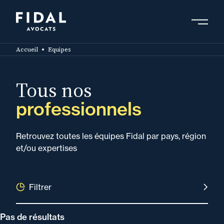
Aller
au
contenu
Rechercher un mot clé, un professionnel ....
principal
Accueil
Equipes
Tous nos
professionnels
Retrouvez toutes les équipes Fidal par pays, région
et/ou expertises
Filtrer
Pas de résultats