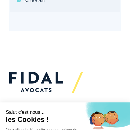
De
18
à
20h
Vous souhaitez échanger
avec nous ?
Nous sommes