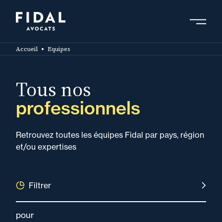
Aller
au
contenu
Rechercher un mot clé, un professionnel ....
principal
Accueil
Equipes
Tous nos
professionnels
Retrouvez toutes les équipes Fidal par pays, région
et/ou expertises
Filtrer
pour