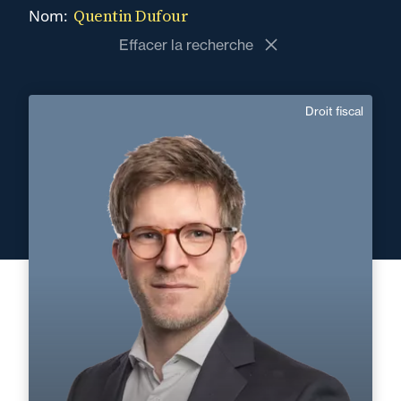
Quentin Dufour
Nom:
Effacer la recherche
Droit fiscal
Quentin Dufour
Français, Anglais
Langue(s) parlé(es) :
Domaine d’expertises :
Droit fiscal
+33 2 40 14 26 00
Nantes
quentin.dufour@fidal.com