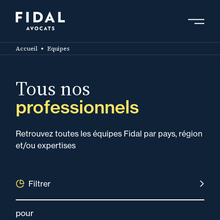
Aller
au
contenu
Rechercher un mot clé, un professionnel ....
principal
Accueil
Equipes
Tous nos
professionnels
Retrouvez toutes les équipes Fidal par pays, région
et/ou expertises
Filtrer
pour