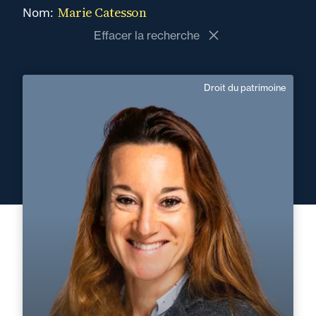
Marie Catesson
Nom:
Effacer la recherche
Droit du patrimoine
Marie Catesson
Anglais
Langue(s) parlé(es) :
Domaine d’expertises :
Droit du patrimoine
+33 2 40 14 26 00
Nantes
marie.catesson@fidal.com