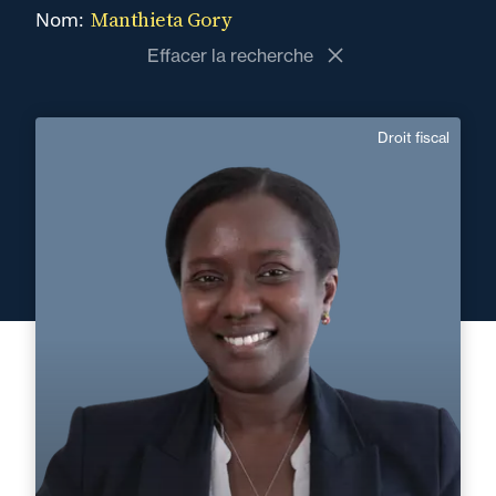
Manthieta Gory
Nom:
Effacer la recherche
Droit fiscal
Manthieta Gory
Français, Anglais
Langue(s) parlé(es) :
Domaine d’expertises :
Droit fiscal
+33 1 46 24 30 30
Paris La Défense
manthieta.gory@fidal.com