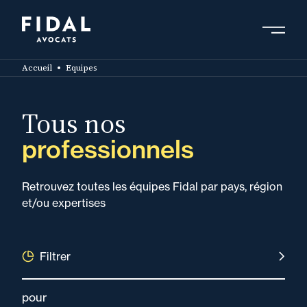
Aller
au
contenu
Rechercher un mot clé, un professionnel ....
principal
Accueil
Equipes
Tous nos
professionnels
Retrouvez toutes les équipes Fidal par pays, région
et/ou expertises
Filtrer
pour