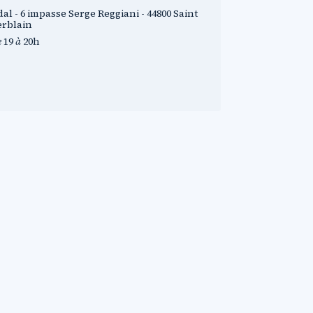
dal - 6 impasse Serge Reggiani - 44800 Saint
rblain
e
19
à
20h