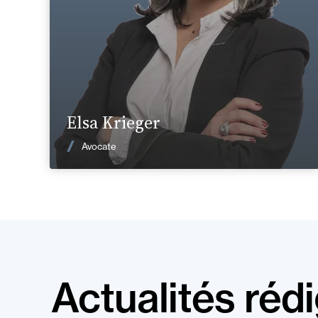
elsa.krieger@fidal.com
En savoir plus
Elsa Krieger
Voir les actualités
Avocate
Actualités réd