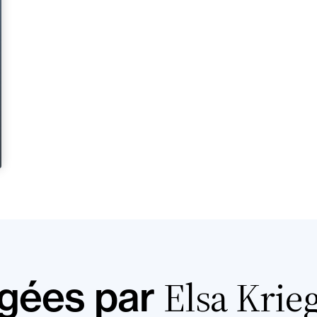
Elsa Krie
igées par