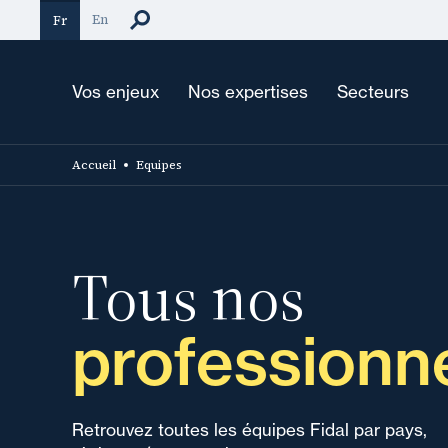
Aller
En
Fr
au
contenu
principal
Vos enjeux
Nos expertises
Secteurs
Accueil
Equipes
Tous nos
professionn
Retrouvez toutes les équipes Fidal par pays,