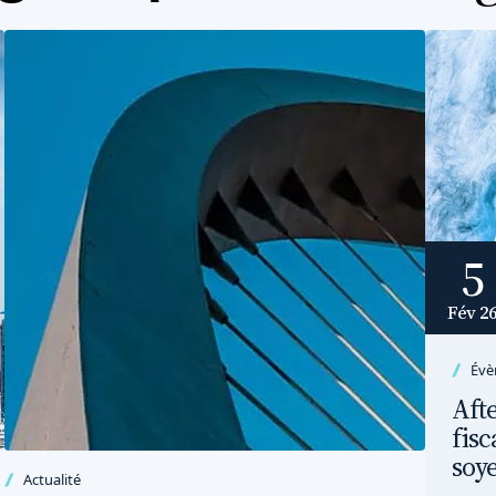
5
Fév 26
Évè
Afte
fisc
soye
Actualité