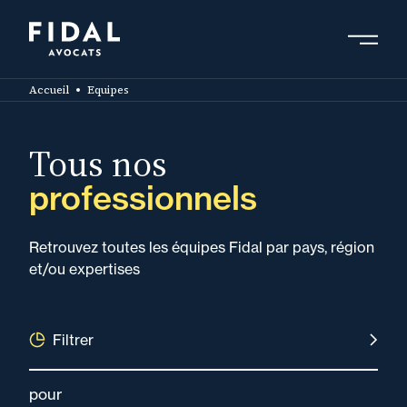
Aller
au
contenu
Rechercher un mot clé, un professionnel ....
principal
Accueil
Equipes
Tous nos
professionnels
Retrouvez toutes les équipes Fidal par pays, région
et/ou expertises
Filtrer
pour