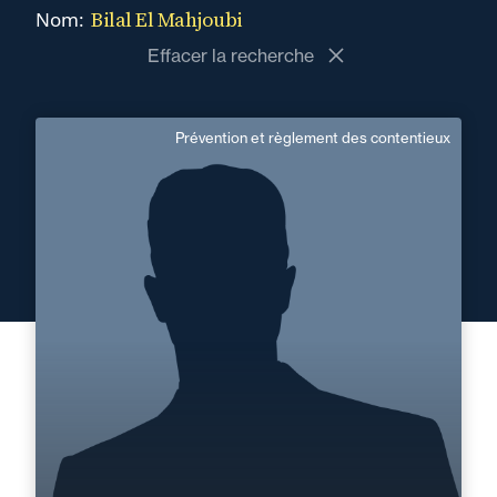
Bilal El Mahjoubi
Nom:
Effacer la recherche
Prévention et règlement des contentieux
Bilal El Mahjoubi
Domaine d’expertises :
Prévention et règlement des contentieux
+33 4 72 85 70 00
Lyon
bilal.el-mahjoubi@fidal.com