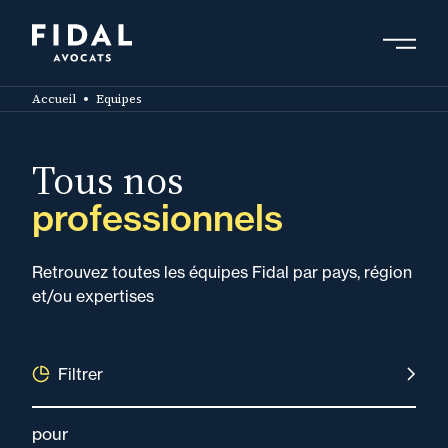
Aller
au
contenu
Rechercher un mot clé, un professionnel ....
principal
Accueil
Equipes
Tous nos
professionnels
Retrouvez toutes les équipes Fidal par pays, région
et/ou expertises
Filtrer
pour