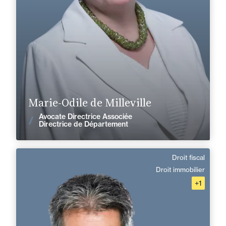
+33 2 32 19 00 00
Rouen
marie-odile.de-milleville@fidal.com
En savoir plus
Marie-Odile de Milleville
Avocate Directrice Associée
Voir les actualités
Directrice de Département
Droit fiscal
Philippe Marchand
Droit immobilier
+1
Domaine d’expertises :
Droit fiscal