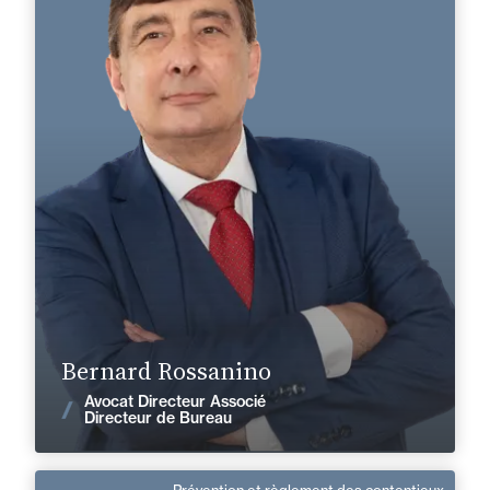
Domaine d’expertises :
Prévention et règlement des contentieux
Droit immobilier
+33 4 93 16 27 95
Nice
bernard.rossanino@fidal.com
En savoir plus
Bernard Rossanino
Avocat Directeur Associé
Voir les actualités
Directeur de Bureau