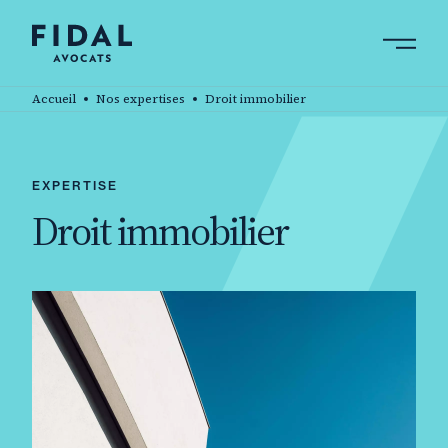
Aller
au
contenu
Rechercher un mot clé, un professionnel ....
principal
Accueil
Nos expertises
Droit immobilier
EXPERTISE
Droit immobilier