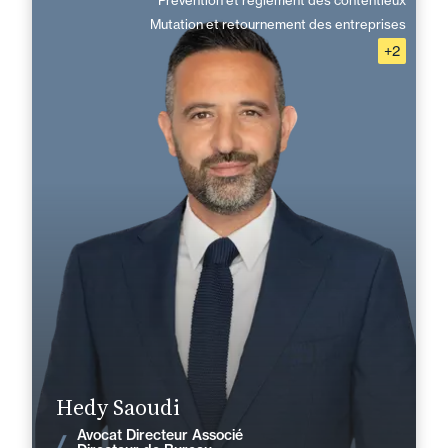
Prévention et règlement des contentieux
Hedy Saoudi
Mutation et retournement des entreprises
+2
Domaine d’expertises :
Prévention et règlement des contentieux
Mutation et retournement des entreprises
Prévention et gestion du risque pénal
Droit immobilier
+33 4 91 16 04 50
Marseille
hedy.saoudi@fidal.com
En savoir plus
Hedy Saoudi
Avocat Directeur Associé
Voir les actualités