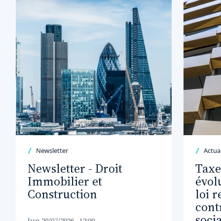
Newsletter
Actual
Newsletter - Droit
Taxe
Immobilier et
évolu
Construction
loi r
cont
socia
lun 20/07/2026 - 12:00