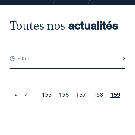
Toutes nos
actualités
Filtrer
Première
«
Page
‹
Page
155
Page
156
Page
157
Page
158
Page
159
Pagination
…
page
précédente
courant