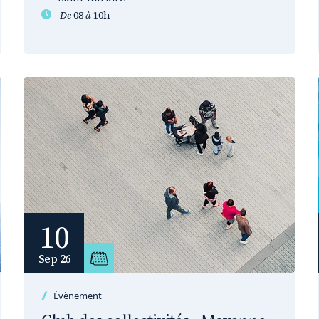
De
08
à
10h
10
Sep 26
Évènement