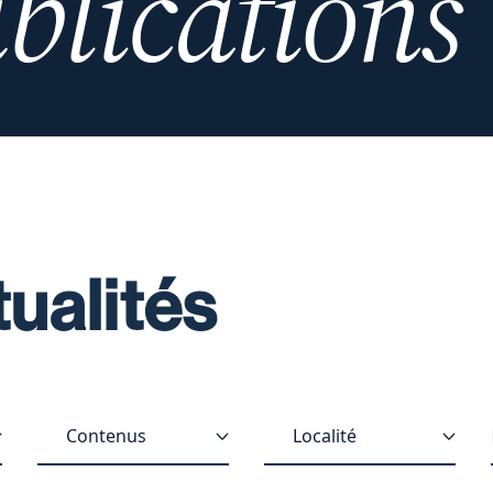
blications
tualités
Contenus
Localité