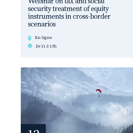
Webinar on tax and social
security treatment of equity
instruments in cross-border
scenarios
En ligne
De
11
à
12h