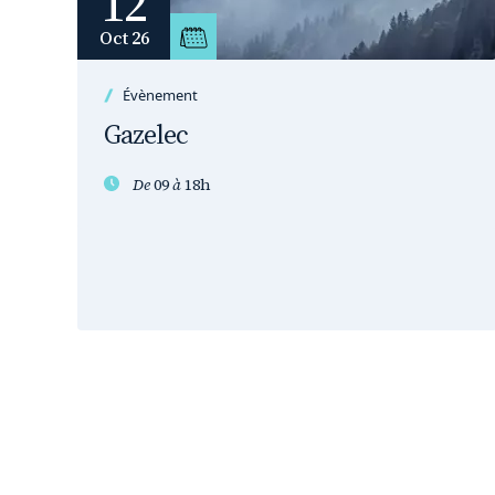
12
Oct 26
Évènement
Gazelec
De
09
à
18h
Pagination