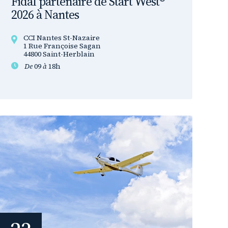
Fidal partenaire de Start West®
2026 à Nantes
CCI Nantes St-Nazaire
1 Rue Françoise Sagan
44800 Saint-Herblain
De
09
à
18h