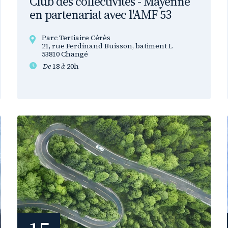
Club des collectivités - Mayenne
en partenariat avec l'AMF 53
Parc Tertiaire Cérès
21, rue Ferdinand Buisson, batiment L
53810 Changé
De
18
à
20h