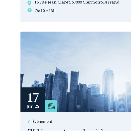
15 rue Jean Claret, 63000 Clermont-Ferrand
De
10
à
13h
17
Jun 26
Évènement