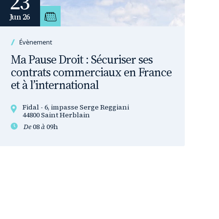
23
Jun 26
Évènement
Ma Pause Droit : Sécuriser ses
contrats commerciaux en France
et à l’international
Fidal - 6, impasse Serge Reggiani
44800 Saint Herblain
De
08
à
09h