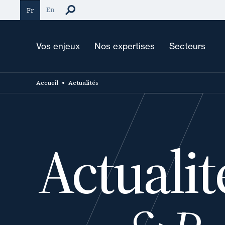
Aller
En
Fr
au
contenu
principal
Vos enjeux
Nos expertises
Secteurs
Accueil
Actualités
Actualit