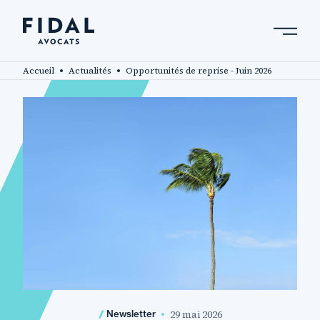
Aller
au
contenu
Rechercher un mot clé, un professionnel ....
principal
Accueil
Actualités
Opportunités de reprise - Juin 2026
29 mai 2026
Newsletter