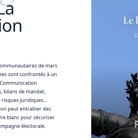
La
ion
t communautaires de mars
uipes sont confrontés à un
t. Communication
s, bilans de mandat,
 risques juridiques…
ion peut entraîner des
re blanc pour sécuriser
ampagne électorale.