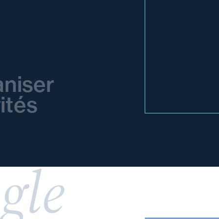
niser
ités
gle