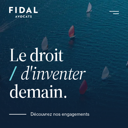
Aller
au
contenu
Rechercher un mot clé, un professionnel ....
principal
Le droit
vos
d'inventer
demain.
Découvrez nos engagements