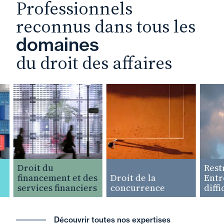
Professionnels
reconnus dans tous les
domaines
du droit des affaires
Droit du
Restruc
financement et des
Droit de la
Entrepr
services financiers
concurrence
difficul
Découvrir toutes nos expertises