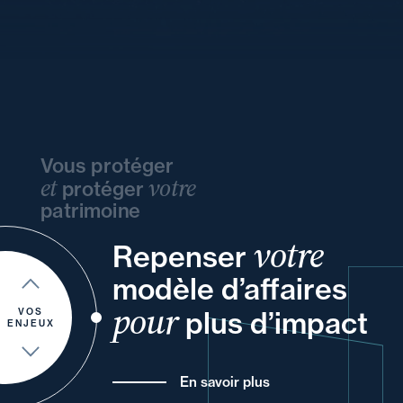
Vous protéger
et
votre
protéger
patrimoine
votre
et
vos
Repenser
et
vos
ou
modèle d’affaires
à
vos
et
et
de
pour
plus d’impact
de vos
VOS
ENJEUX
En savoir plus