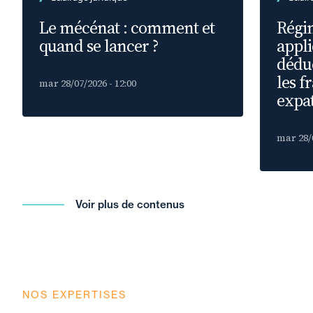
Le mécénat : comment et
Régim
quand se lancer ?
appli
déduc
les f
mar 28/07/2026 - 12:00
expat
mar 28/0
Voir plus de contenus
NOS EXPERTISES