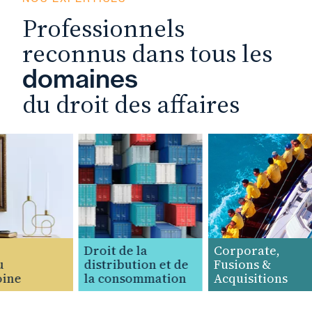
Professionnels
reconnus dans tous les
domaines
du droit des affaires
Droit de la
Corporate,
distribution et de
Fusions &
ne
la consommation
Acquisitions