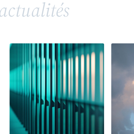
actualités
répandue, soulève toutefois des enjeux juridiques
complexes en matière de propriété intellectuelle
et de droits de la personnalité. Entre valorisation
d’un héritage, risques de confusion et conflits
potentiels avec des tiers ou des membres d’une
même famille, l’utilisation d’un patronyme comme
marque nécessite une vigilance particulière.