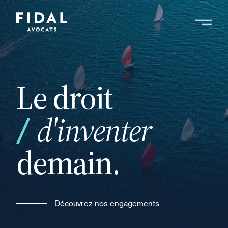
Aller
au
contenu
principal
Le droit
ou
d'inventer
demain.
Découvrez nos engagements