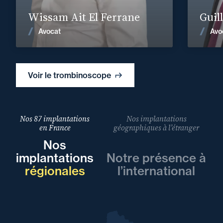
En savoir plus
Wissam Ait El Ferrane
Guil
Voir les actualités
Avocat
Avo
Voir le trombinoscope
Nos 87 implantations
Nos implantations
en France
géographiques à l’étranger
Nos
implantations
Notre présence à
régionales
l’international