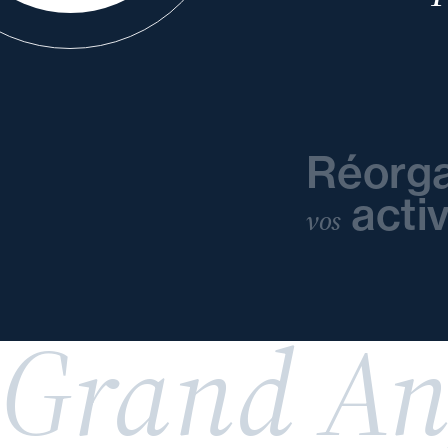
Réorga
activ
vos
Grand An