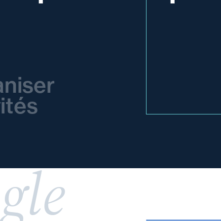
niser
ités
gle