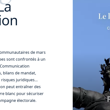
La
ion
t communautaires de mars
uipes sont confrontés à un
t. Communication
s, bilans de mandat,
 risques juridiques…
ion peut entraîner des
re blanc pour sécuriser
ampagne électorale.