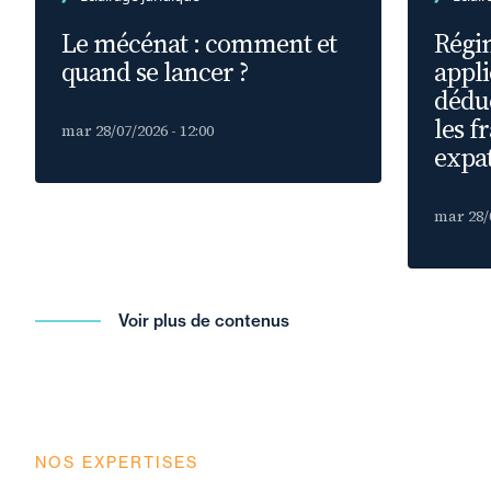
Le mécénat : comment et
Régim
quand se lancer ?
appli
déduc
les f
mar 28/07/2026 - 12:00
expat
mar 28/0
Voir plus de contenus
NOS EXPERTISES