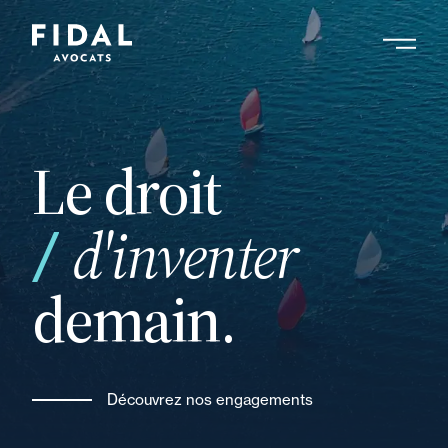
Aller
au
contenu
Rechercher un mot clé, un professionnel ....
principal
Le droit
votre
d'inventer
demain.
Découvrez nos engagements