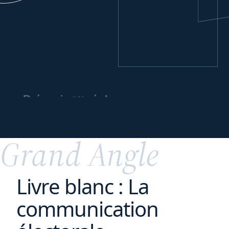
ou
Prévenir
régler
un contentieux
spécial
Grand Angle
Livre blanc : La
communication