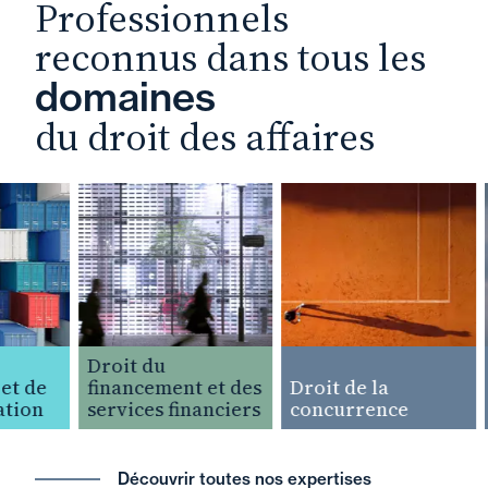
Professionnels
reconnus dans tous les
domaines
du droit des affaires
Droit du
t de
financement et des
Droit de la
ion
services financiers
concurrence
Découvrir toutes nos expertises