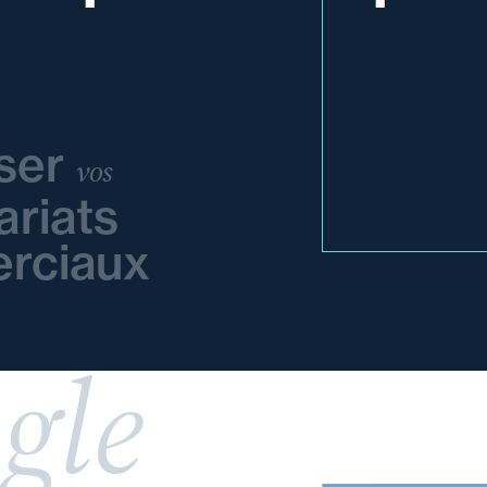
ser
vos
ariats
rciaux
gle