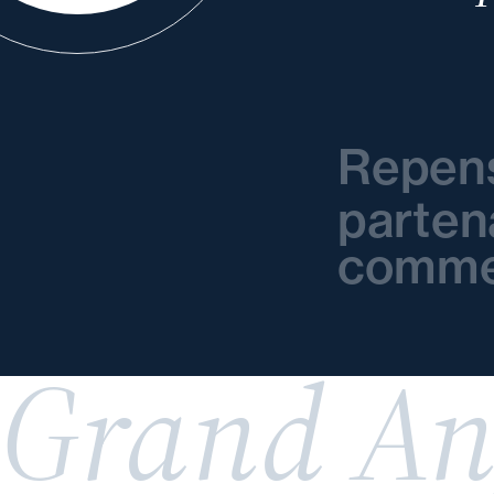
Repen
parten
comme
Grand An