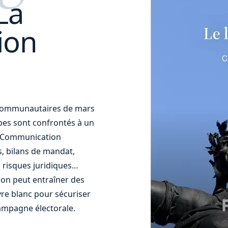
La
ion
t communautaires de mars
uipes sont confrontés à un
t. Communication
s, bilans de mandat,
 risques juridiques…
ion peut entraîner des
re blanc pour sécuriser
ampagne électorale.