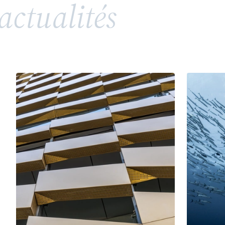
actualités
répandue, soulève toutefois des enjeux juridiques
complexes en matière de propriété intellectuelle
et de droits de la personnalité. Entre valorisation
d’un héritage, risques de confusion et conflits
potentiels avec des tiers ou des membres d’une
même famille, l’utilisation d’un patronyme comme
marque nécessite une vigilance particulière.