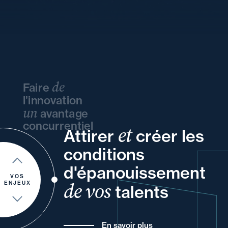
de
Faire
l’innovation
un
avantage
concurrentiel
et
Attirer
créer les
vos
et
vos
vos
conditions
votre
et
votre
vos
et
d'épanouissement
et
de
VOS
de vos
ENJEUX
talents
En savoir plus