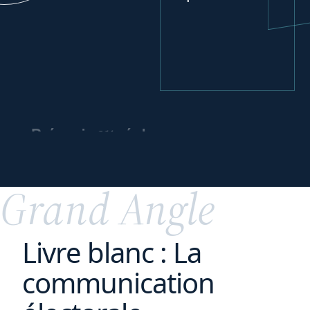
ou
Prévenir
régler
un contentieux
spécial
Grand Angle
Livre blanc : La
communication