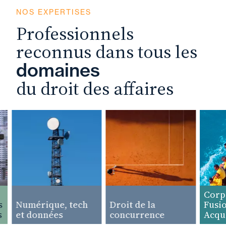
NOS EXPERTISES
Professionnels
reconnus dans tous les
domaines
du droit des affaires
Corpora
Numérique, tech
Droit de la
Fusions
et données
concurrence
Acquisi