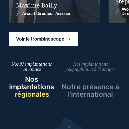
Step
Maxime Bailly
Avo
Voir les actualités
Avocat Directeur Associé
Dir
Voir le trombinoscope
Nos 87 implantations
Nos implantations
en France
géographiques à l’étranger
Nos
implantations
Notre présence à
régionales
l’international