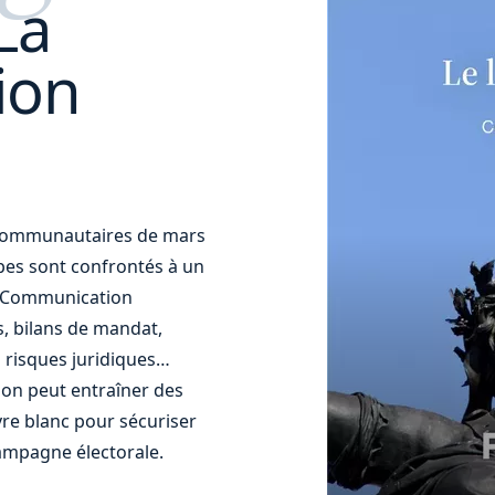
La
ion
t communautaires de mars
uipes sont confrontés à un
t. Communication
s, bilans de mandat,
 risques juridiques…
ion peut entraîner des
re blanc pour sécuriser
ampagne électorale.