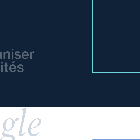
niser
ités
gle