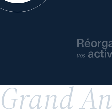
Réorga
activ
vos
Grand An