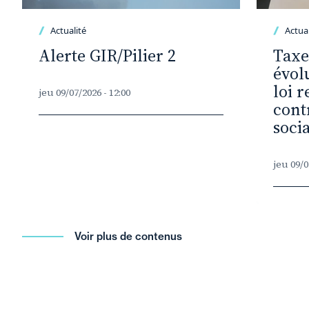
Actualité
Actual
Alerte GIR/Pilier 2
Taxe
évolu
loi r
jeu 09/07/2026 - 12:00
cont
socia
jeu 09/0
Voir plus de contenus