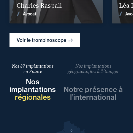
Charles Raspail
Léa 
Voir les actualités
Avocat
Avo
Voir le trombinoscope
Nos 87 implantations
Nos implantations
en France
géographiques à l’étranger
Nos
implantations
Notre présence à
régionales
l’international