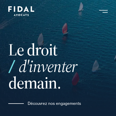
Aller
au
contenu
principal
Le droit
ou
d'inventer
demain.
Découvrez nos engagements