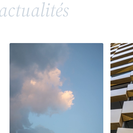
actualités
répandue, soulève toutefois des enjeux juridiques
complexes en matière de propriété intellectuelle
et de droits de la personnalité. Entre valorisation
d’un héritage, risques de confusion et conflits
potentiels avec des tiers ou des membres d’une
même famille, l’utilisation d’un patronyme comme
marque nécessite une vigilance particulière.