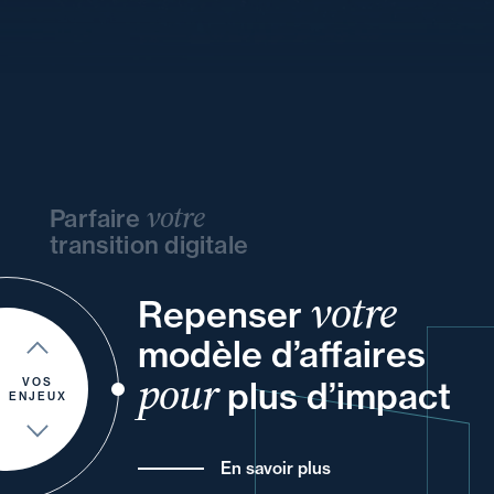
votre
Parfaire
transition digitale
votre
de
et
vos
Repenser
et
modèle d’affaires
et
votre
à
vos
un
et
et
pour
plus d’impact
de vos
VOS
ENJEUX
En savoir plus