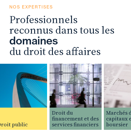
NOS EXPERTISES
Professionnels
reconnus dans tous les
domaines
du droit des affaires
Droit du
Marchés d
financement et des
capitaux et
oit public
services financiers
boursier