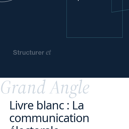
et
Structurer
pérenniser
l'entreprise
familiale
Grand Angle
Livre blanc : La
communication