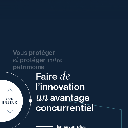
Vous protéger
et
votre
protéger
patrimoine
de
Faire
vos
vos
ou
vos
l’innovation
votre
un
à
vos
et
avantage
et
de
VOS
ENJEUX
concurrentiel
En savoir plus