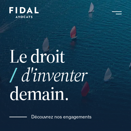
Aller
au
contenu
Rechercher un mot clé, un professionnel ....
principal
Le droit
et
d'inventer
demain.
Découvrez nos engagements