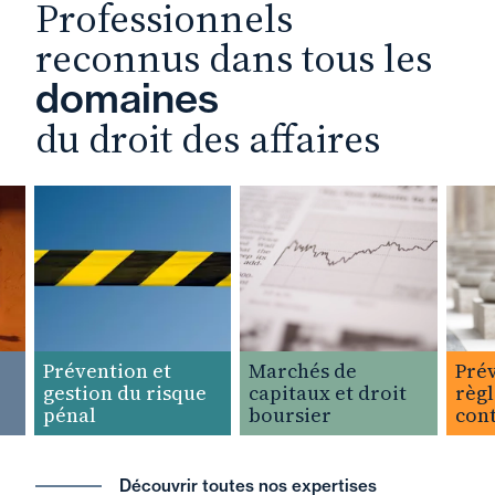
Professionnels
reconnus dans tous les
domaines
du droit des affaires
Prévention et
Marchés de
Préven
gestion du risque
capitaux et droit
règlem
pénal
boursier
conten
Découvrir toutes nos expertises