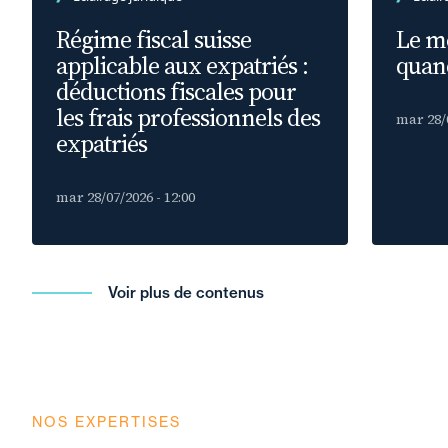
Régime fiscal suisse
Le m
applicable aux expatriés :
quand
déductions fiscales pour
les frais professionnels des
mar 28/0
expatriés
mar 28/07/2026 - 12:00
Voir plus de contenus
NOS EXPERTISES