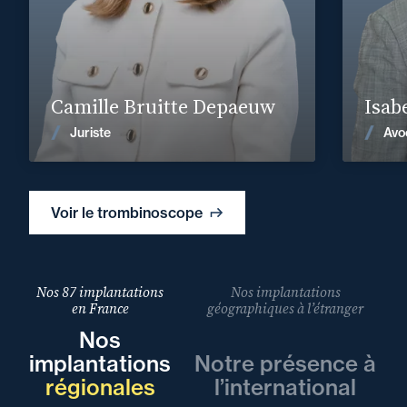
+212 
is
En savoir plus
Camille Bruitte Depaeuw
Isab
Voir les actualités
Juriste
Avo
Voir le trombinoscope
Nos 87 implantations
Nos implantations
en France
géographiques à l’étranger
Nos
implantations
Notre présence à
régionales
l’international