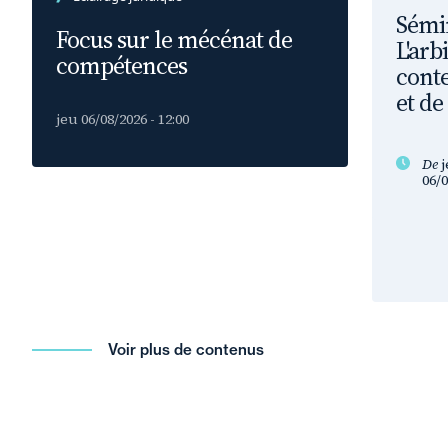
Sémin
Focus sur le mécénat de
L'arb
compétences
conte
et de
jeu 06/08/2026 - 12:00
De
j
06/0
Voir plus de contenus