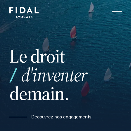
Aller
au
contenu
Rechercher un mot clé, un professionnel ....
principal
Le droit
d'inventer
demain.
Découvrez nos engagements