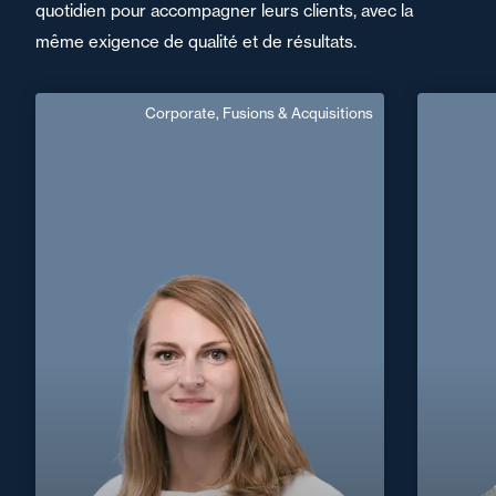
quotidien pour accompagner leurs clients, avec la
même exigence de qualité et de résultats.
Corporate, Fusions & Acquisitions
Camille Bruitte
Depaeuw
Domaine d’expertises :
Corporate, Fusions & Acquisitions
+33 3 20 14 82 14
Lille
camille.bruitte@fidal.com
Marc
C