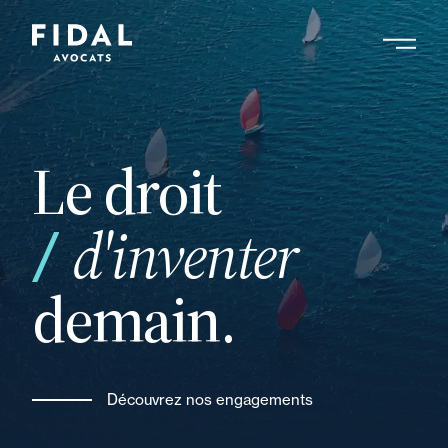
Aller
au
contenu
Rechercher un mot clé, un professionnel ....
principal
Le droit
votre
d'inventer
demain.
Découvrez nos engagements