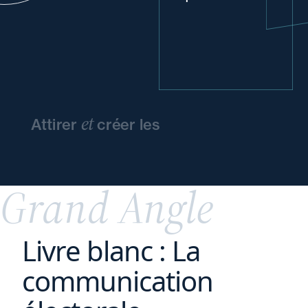
et
Attirer
créer les
conditions
d'épanouissement
de vos
talents
Grand Angle
Livre blanc : La
communication