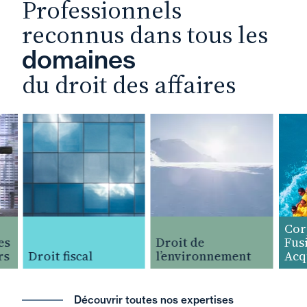
Professionnels
reconnus dans tous les
domaines
du droit des affaires
Corpo
Droit de
Fusio
Droit fiscal
l’environnement
Acquis
Découvrir toutes nos expertises