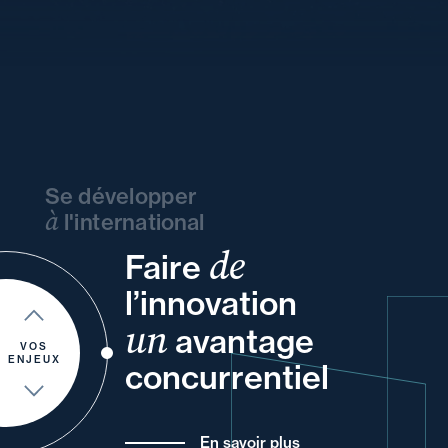
Se développer
à
l'international
de
Faire
vos
et
vos
votre
ou
l’innovation
et
votre
un
vos
et
avantage
et
pour
de
VOS
ENJEUX
concurrentiel
En savoir plus