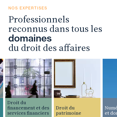
NOS EXPERTISES
Professionnels
reconnus dans tous les
domaines
du droit des affaires
Droit du
financement et des
Droit du
Numériq
services financiers
patrimoine
et donn