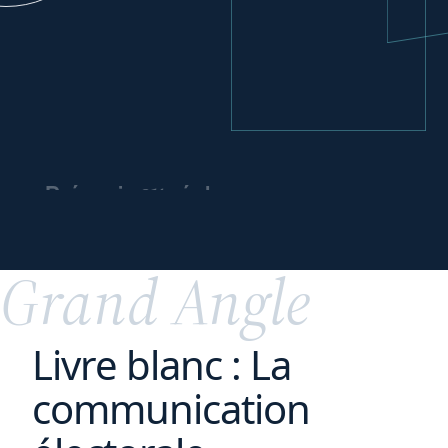
ou
Prévenir
régler
un contentieux
spécial
Grand Angle
Livre blanc : La
communication