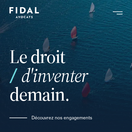
Aller
au
contenu
Rechercher un mot clé, un professionnel ....
principal
Le droit
de
d'inventer
demain.
Découvrez nos engagements