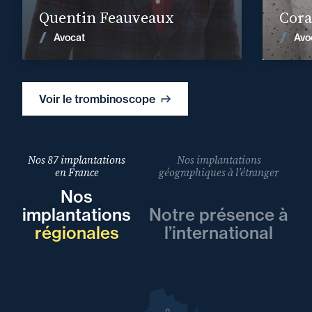
Quentin Feauveaux
Cora
Voir les actualités
Avocat
Avo
Voir le trombinoscope
Nos 87 implantations
Nos implantations
en France
géographiques à l’étranger
Nos
implantations
Notre présence à
régionales
l’international