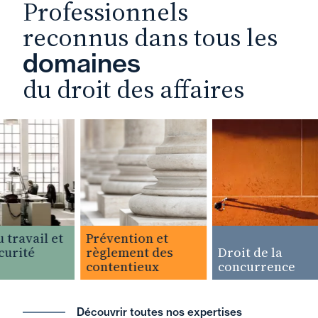
Professionnels
reconnus dans tous les
domaines
du droit des affaires
travail et
Prévention et
urité
règlement des
Droit de la
contentieux
concurrence
Découvrir toutes nos expertises