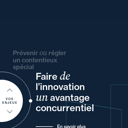
ou
Prévenir
régler
un contentieux
spécial
de
Faire
et
vos
et
vos
votre
l’innovation
et
votre
un
vos
et
avantage
et
de
pour
de vos
VOS
ENJEUX
concurrentiel
En savoir plus