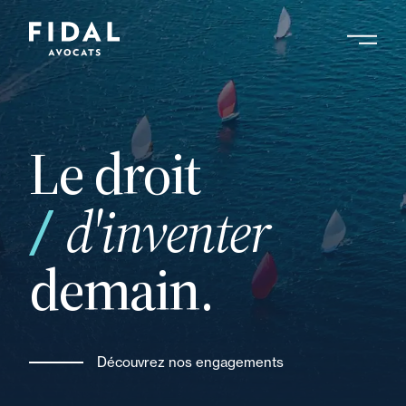
Aller
au
contenu
Rechercher un mot clé, un professionnel ....
principal
Le droit
votre
d'inventer
demain.
Découvrez nos engagements