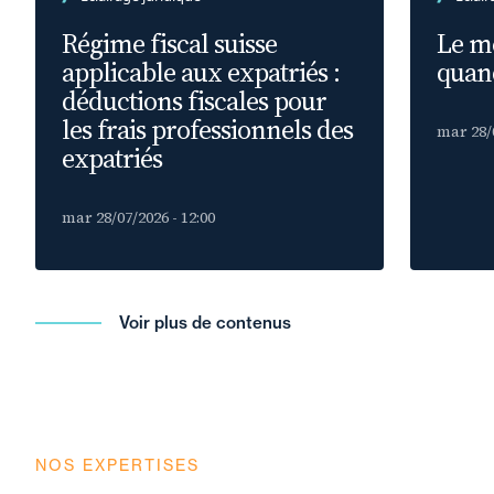
Régime fiscal suisse
Le m
applicable aux expatriés :
quand
déductions fiscales pour
les frais professionnels des
mar 28/0
expatriés
mar 28/07/2026 - 12:00
Voir plus de contenus
NOS EXPERTISES