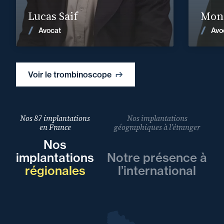
En savoir plus
Lucas Saif
Moni
Voir les actualités
Avocat
Avo
Voir le trombinoscope
Nos 87 implantations
Nos implantations
en France
géographiques à l’étranger
Nos
implantations
Notre présence à
régionales
l’international