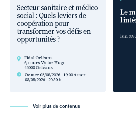
Secteur sanitaire et médico
Le mé
social : Quels leviers de
l'inté
coopération pour
transformer vos défis en
lun 03/0
opportunités ?
Fidal Orléans
6, cours Victor Hugo
45000 Orléans
De
mer 05/08/2026 - 19:00
à
mer
05/08/2026 - 20:30
h
Voir plus de contenus