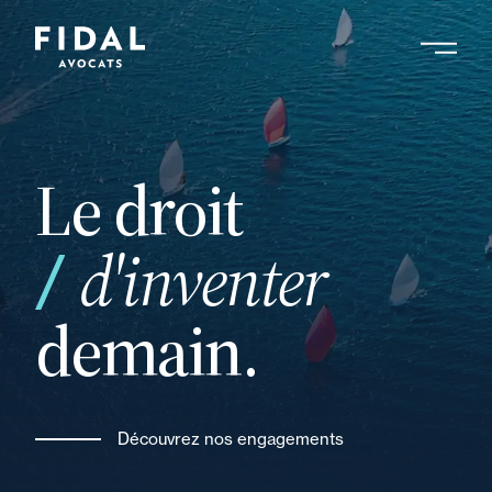
Aller
au
contenu
Rechercher un mot clé, un professionnel ....
principal
Le droit
et
d'inventer
demain.
Découvrez nos engagements