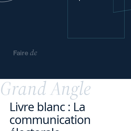
de
Faire
l’innovation
un
avantage
concurrentiel
Grand Angle
Livre blanc : La
communication