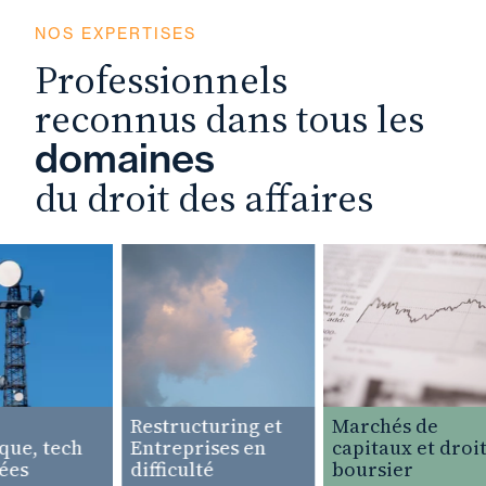
NOS EXPERTISES
Professionnels
reconnus dans tous les
domaines
du droit des affaires
Restructuring et
Marchés de
e, tech
Entreprises en
capitaux et droit
es
difficulté
boursier