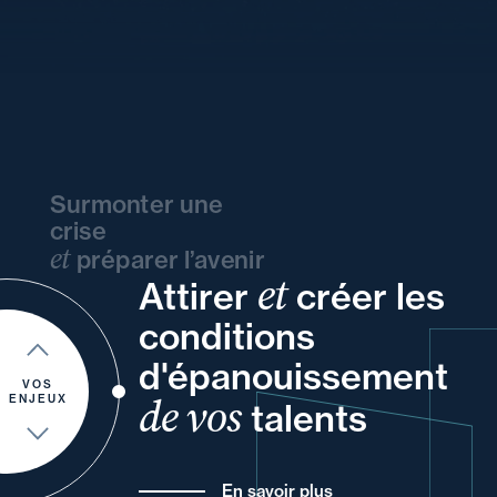
Surmonter une
crise
et
préparer l’avenir
et
Attirer
créer les
vos
vos
votre
ou
vos
conditions
votre
et
votre
à
et
d'épanouissement
de
pour
VOS
de vos
ENJEUX
talents
En savoir plus