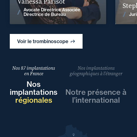
Vanessa Parisot
Step
Avocate Directrice Associée
Voir les actualités
Juri
Directrice de Bureau
Voir le trombinoscope
Nos 87 implantations
Nos implantations
en France
géographiques à l’étranger
Nos
implantations
Notre présence à
régionales
l’international