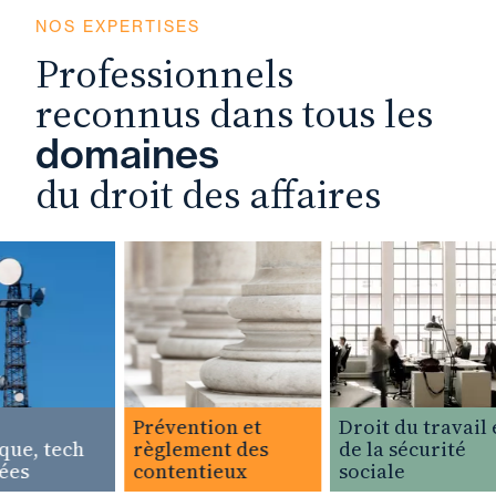
NOS EXPERTISES
Professionnels
reconnus dans tous les
domaines
du droit des affaires
Prévention et
Droit du travail et
e, tech
règlement des
de la sécurité
es
contentieux
sociale