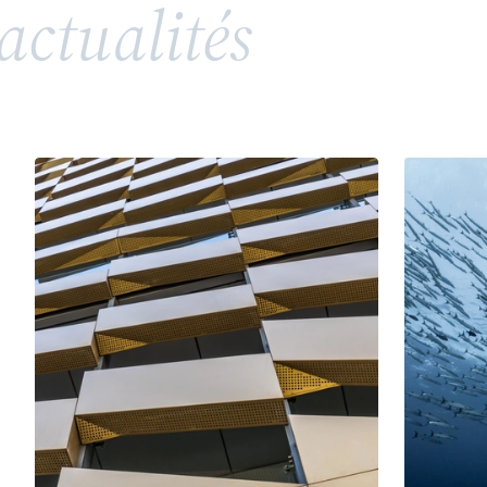
actualités
répandue, soulève toutefois des enjeux juridiques
complexes en matière de propriété intellectuelle
et de droits de la personnalité. Entre valorisation
d’un héritage, risques de confusion et conflits
potentiels avec des tiers ou des membres d’une
même famille, l’utilisation d’un patronyme comme
marque nécessite une vigilance particulière.