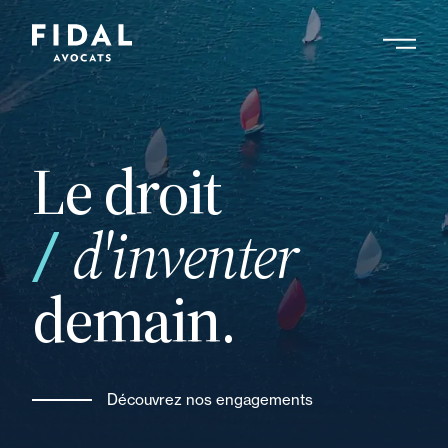
Aller
au
contenu
Rechercher un mot clé, un professionnel ....
principal
Le droit
vos
d'inventer
demain.
Découvrez nos engagements