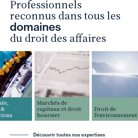
Professionnels
reconnus dans tous les
domaines
du droit des affaires
e,
Marchés de
&
capitaux et droit
Droit de
ions
boursier
l’environnement
Découvrir toutes nos expertises