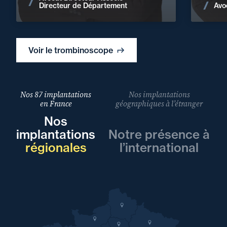
Voir les actualités
Avo
Directeur de Département
Voir le trombinoscope
Nos 87 implantations
Nos implantations
en France
géographiques à l’étranger
Nos
implantations
Notre présence à
régionales
l’international