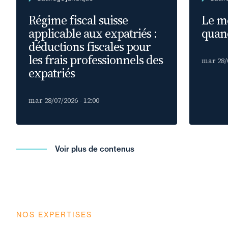
Régime fiscal suisse
Le m
applicable aux expatriés :
quand
déductions fiscales pour
les frais professionnels des
mar 28/0
expatriés
mar 28/07/2026 - 12:00
Voir plus de contenus
NOS EXPERTISES