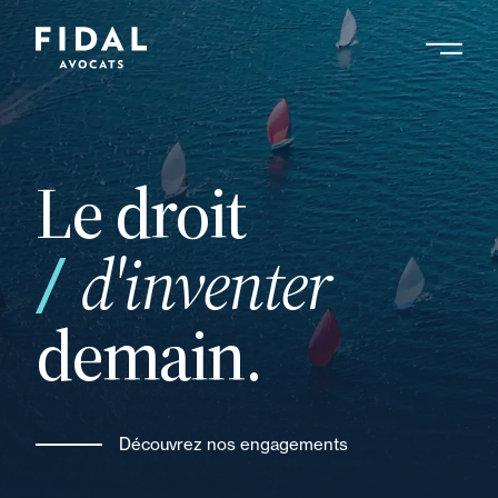
Aller
au
contenu
Rechercher un mot clé, un professionnel ....
principal
Le droit
vos
d'inventer
demain.
Découvrez nos engagements