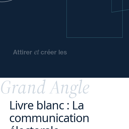
et
Attirer
créer les
conditions
d'épanouissement
de vos
talents
Grand Angle
Livre blanc : La
communication