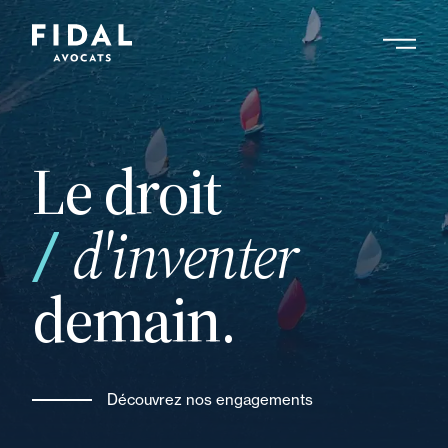
Aller
au
contenu
Rechercher un mot clé, un professionnel ....
principal
Le droit
d'inventer
demain.
Découvrez nos engagements