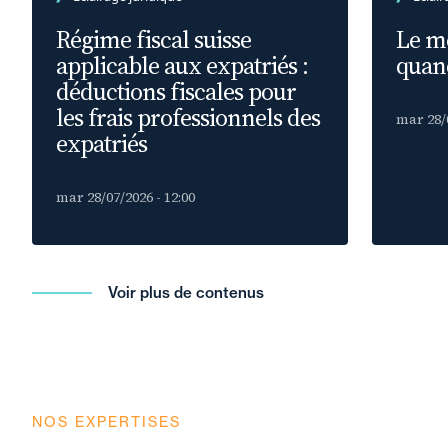
Régime fiscal suisse
Le m
applicable aux expatriés :
quand
déductions fiscales pour
les frais professionnels des
mar 28/0
expatriés
mar 28/07/2026 - 12:00
Voir plus de contenus
NOS EXPERTISES