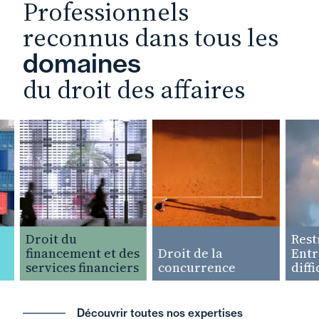
Professionnels
reconnus dans tous les
domaines
du droit des affaires
Droit du
Restruc
financement et des
Droit de la
Entrepr
services financiers
concurrence
difficul
Découvrir toutes nos expertises