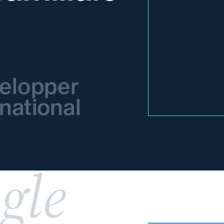
elopper
rnational
gle