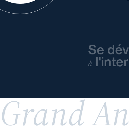
Se dév
l'inte
à
Grand An