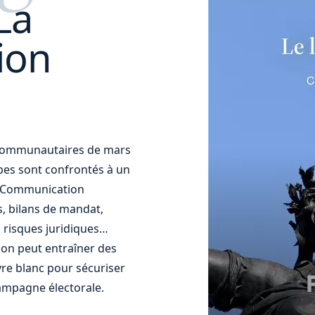
La
ion
t communautaires de mars
uipes sont confrontés à un
t. Communication
s, bilans de mandat,
 risques juridiques…
ion peut entraîner des
re blanc pour sécuriser
ampagne électorale.