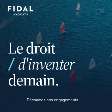
Aller
au
contenu
Rechercher un mot clé, un professionnel ....
principal
Le droit
vos
d'inventer
demain.
Découvrez nos engagements