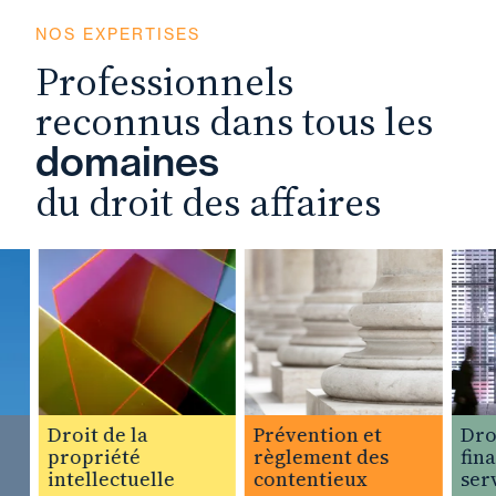
NOS EXPERTISES
Professionnels
reconnus dans tous les
domaines
du droit des affaires
Droit de la
Prévention et
Droit 
propriété
règlement des
financ
intellectuelle
contentieux
servic