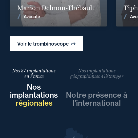
Marion Delmon-Thébault
Tiph
Voir les actualités
Avocate
Avo
Voir le trombinoscope
Nos 87 implantations
Nos implantations
en France
géographiques à l’étranger
Nos
implantations
Notre présence à
régionales
l’international