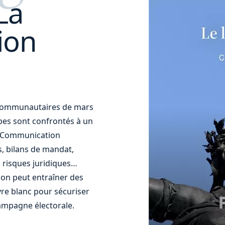
La
ion
t communautaires de mars
uipes sont confrontés à un
t. Communication
s, bilans de mandat,
 risques juridiques…
ion peut entraîner des
re blanc pour sécuriser
ampagne électorale.