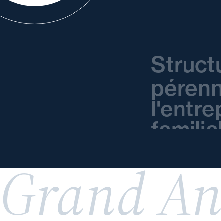
Struct
pérenn
l'entre
familia
Grand An