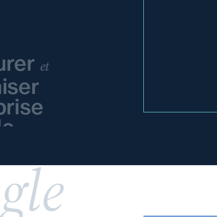
urer
et
iser
prise
le
gle