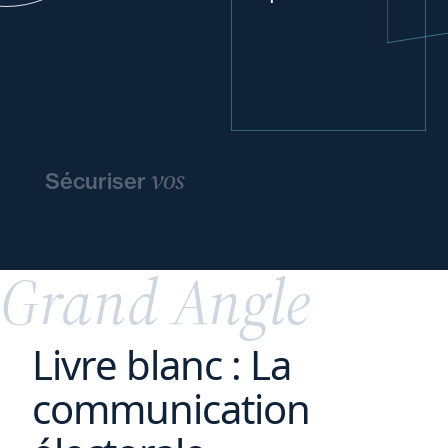
vos
Sécuriser
pratiques
et
votre
organisation
Grand Angle
Livre blanc : La
communication