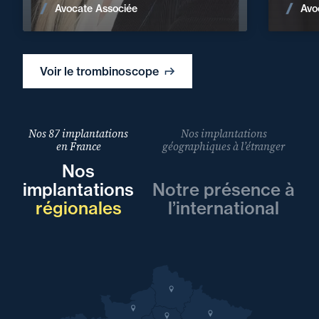
Voir les actualités
Avocate Associée
Avo
Voir le trombinoscope
Nos 87 implantations
Nos implantations
en France
géographiques à l’étranger
Nos
implantations
Notre présence à
régionales
l’international