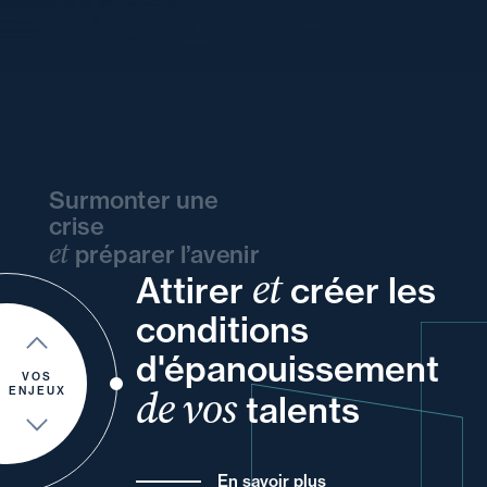
Surmonter une
crise
et
préparer l’avenir
et
Attirer
créer les
de
vos
votre
vos
conditions
votre
et
votre
vos
à
un
d'épanouissement
de
pour
VOS
de vos
ENJEUX
talents
En savoir plus