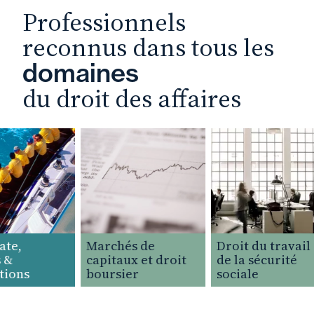
Professionnels
reconnus dans tous les
domaines
du droit des affaires
e,
Marchés de
Droit du travail e
&
capitaux et droit
de la sécurité
ions
boursier
sociale