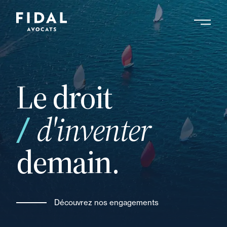
Aller
au
contenu
Rechercher un mot clé, un professionnel ....
principal
Le droit
et
d'inventer
demain.
Découvrez nos engagements