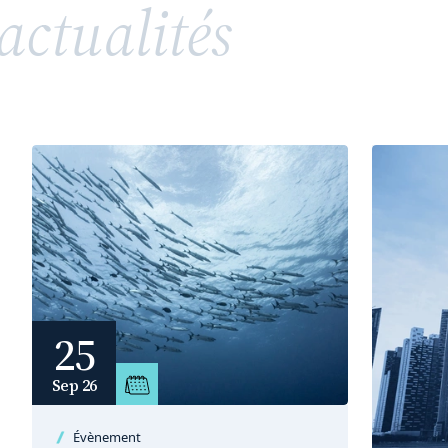
actualités
répandue, soulève toutefois des enjeux juridiques
complexes en matière de propriété intellectuelle
et de droits de la personnalité. Entre valorisation
d’un héritage, risques de confusion et conflits
potentiels avec des tiers ou des membres d’une
même famille, l’utilisation d’un patronyme comme
marque nécessite une vigilance particulière.
25
Sep 26
Évènement