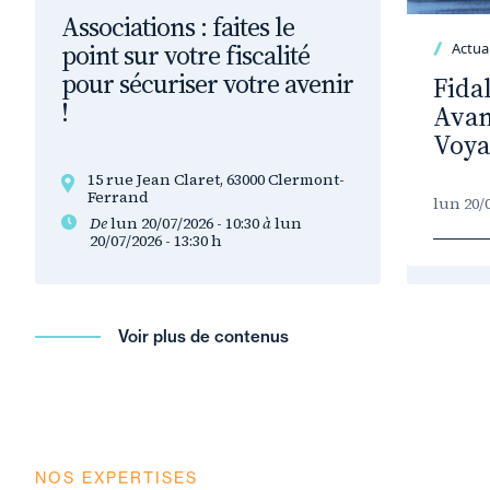
Associations : faites le
point sur votre fiscalité
Actual
pour sécuriser votre avenir
Fida
!
Avan
Voya
15 rue Jean Claret, 63000 Clermont-
Ferrand
lun 20/0
De
lun 20/07/2026 - 10:30
à
lun
20/07/2026 - 13:30
h
Voir plus de contenus
NOS EXPERTISES