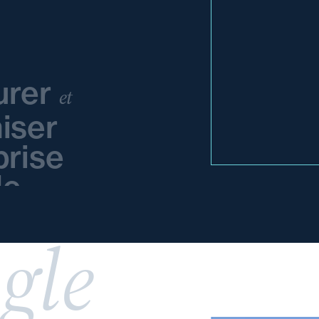
urer
et
iser
prise
le
gle