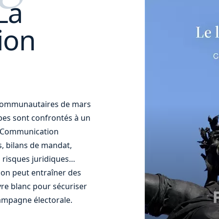
La
ion
t communautaires de mars
uipes sont confrontés à un
t. Communication
s, bilans de mandat,
 risques juridiques…
ion peut entraîner des
re blanc pour sécuriser
ampagne électorale.