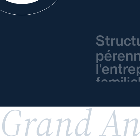
Struct
pérenn
l'entre
familia
Grand An