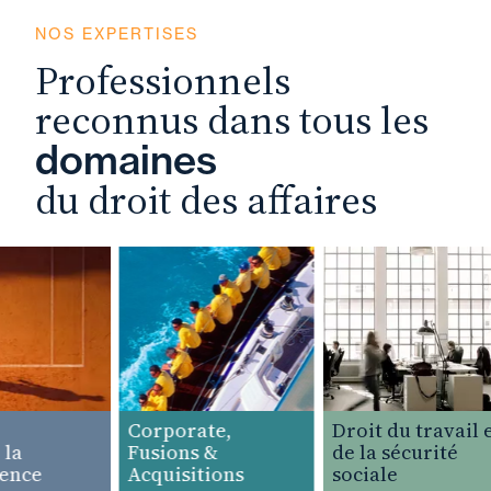
NOS EXPERTISES
Professionnels
reconnus dans tous les
domaines
du droit des affaires
Corporate,
Droit du travail et
a
Fusions &
de la sécurité
nce
Acquisitions
sociale