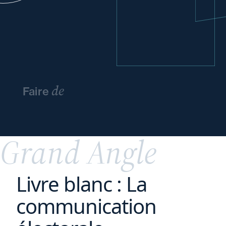
de
Faire
l’innovation
un
avantage
concurrentiel
Grand Angle
Livre blanc : La
communication