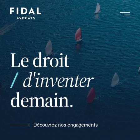
Aller
au
contenu
Rechercher un mot clé, un professionnel ....
principal
Le droit
d'inventer
votre
demain.
Découvrez nos engagements