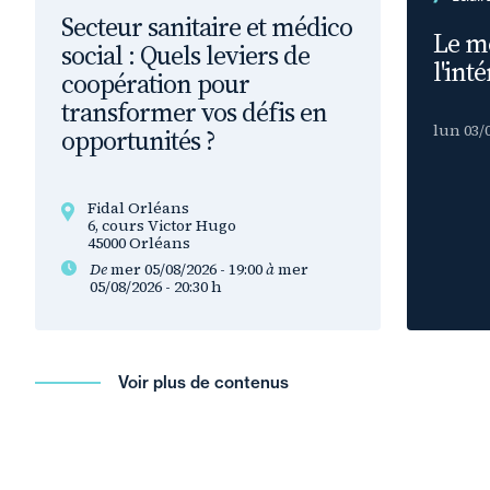
Secteur sanitaire et médico
Le mé
social : Quels leviers de
l'inté
coopération pour
transformer vos défis en
lun 03/0
opportunités ?
Fidal Orléans
6, cours Victor Hugo
45000 Orléans
De
mer 05/08/2026 - 19:00
à
mer
05/08/2026 - 20:30
h
Voir plus de contenus