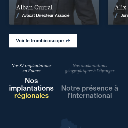
Alban Curral
Alix
En savoir plus
Avocat Directeur Associé
Juri
Voir les actualités
Voir le trombinoscope
Nos 87 implantations
Nos implantations
en France
géographiques à l’étranger
Nos
implantations
Notre présence à
régionales
l’international