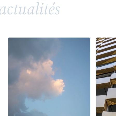
actualités
répandue, soulève toutefois des enjeux juridiques
complexes en matière de propriété intellectuelle
et de droits de la personnalité. Entre valorisation
d’un héritage, risques de confusion et conflits
potentiels avec des tiers ou des membres d’une
même famille, l’utilisation d’un patronyme comme
marque nécessite une vigilance particulière.