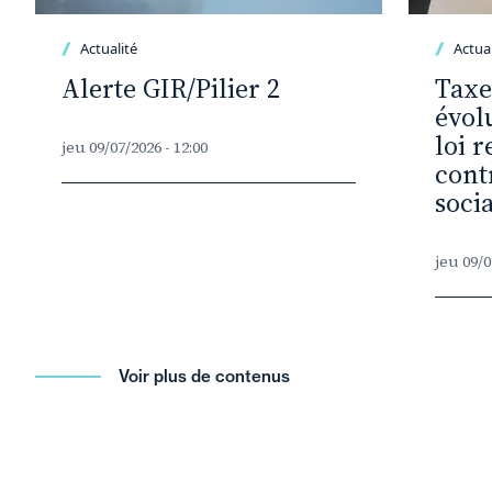
Actualité
Actual
Alerte GIR/Pilier 2
Taxe
évolu
loi r
jeu 09/07/2026 - 12:00
cont
socia
jeu 09/0
Voir plus de contenus