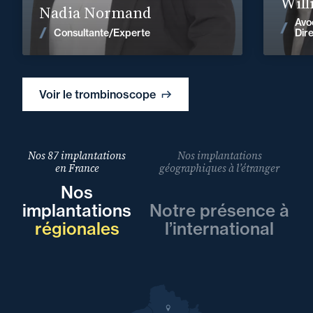
Will
Nadia Normand
Avo
Voir les actualités
Consultante/Experte
Dir
Voir le trombinoscope
Nos 87 implantations
Nos implantations
en France
géographiques à l’étranger
Nos
implantations
Notre présence à
régionales
l’international