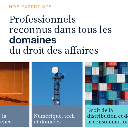
NOS EXPERTISES
Professionnels
reconnus dans tous les
domaines
du droit des affaires
Droit de la
la
Numérique, tech
distribution et de
nce
et données
la consommation