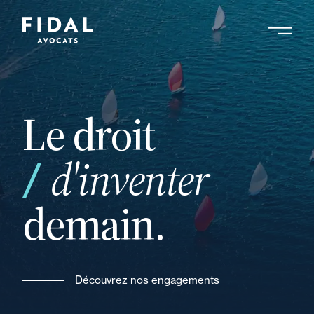
Aller
au
contenu
principal
Le droit
vos
d'inventer
demain.
Découvrez nos engagements