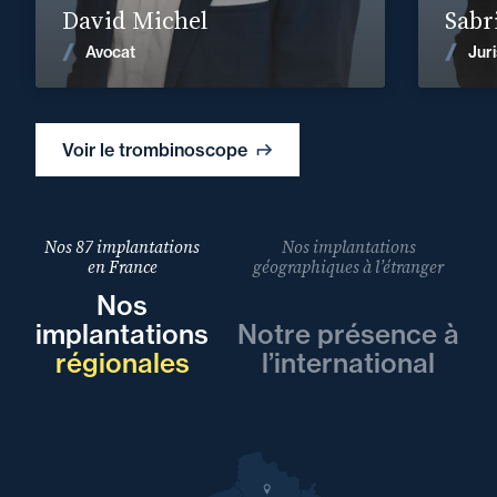
David Michel
Sabr
Voir les actualités
Avocat
Juri
Voir le trombinoscope
Nos 87 implantations
Nos implantations
en France
géographiques à l’étranger
Nos
implantations
Notre présence à
régionales
l’international