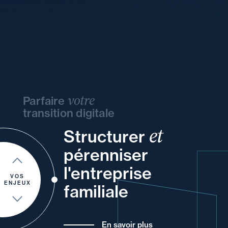
votre
Parfaire
transition digitale
et
Structurer
de
et
vos
votre
ou
vos
pérenniser
à
et
un
l'entreprise
et
pour
de vos
VOS
ENJEUX
familiale
En savoir plus