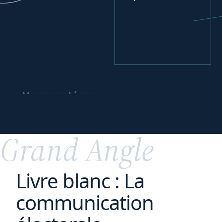
Vous protéger
et
votre
protéger
patrimoine
Grand Angle
Livre blanc : La
communication