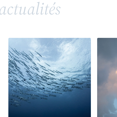
actualités
répandue, soulève toutefois des enjeux juridiques
complexes en matière de propriété intellectuelle
et de droits de la personnalité. Entre valorisation
d’un héritage, risques de confusion et conflits
potentiels avec des tiers ou des membres d’une
même famille, l’utilisation d’un patronyme comme
marque nécessite une vigilance particulière.