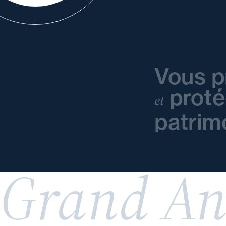
Vous p
prot
et
patrim
Grand An