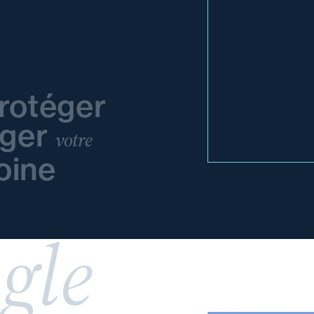
rotéger
éger
votre
oine
gle