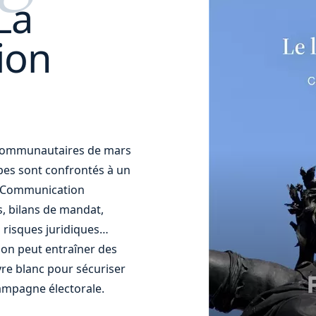
La
ion
t communautaires de mars
uipes sont confrontés à un
t. Communication
s, bilans de mandat,
 risques juridiques…
ion peut entraîner des
re blanc pour sécuriser
ampagne électorale.