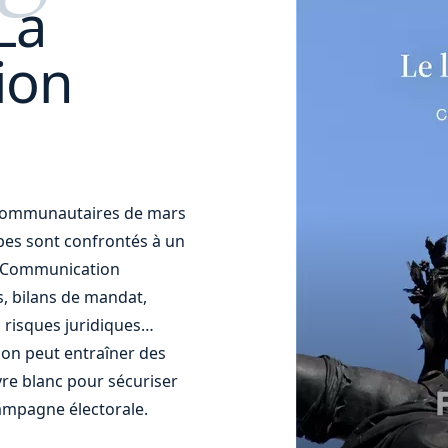
La
ion
t communautaires de mars
uipes sont confrontés à un
t. Communication
s, bilans de mandat,
 risques juridiques…
ion peut entraîner des
re blanc pour sécuriser
ampagne électorale.