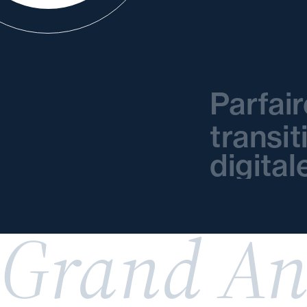
Parfai
transit
digital
Grand An