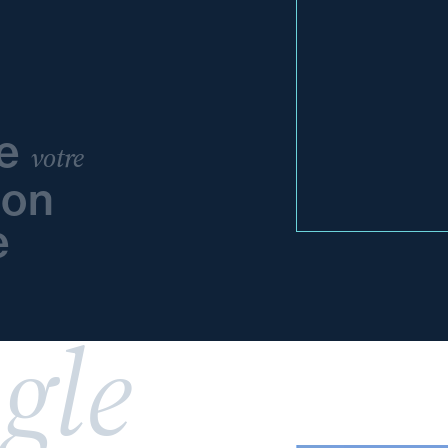
re
votre
ion
e
gle