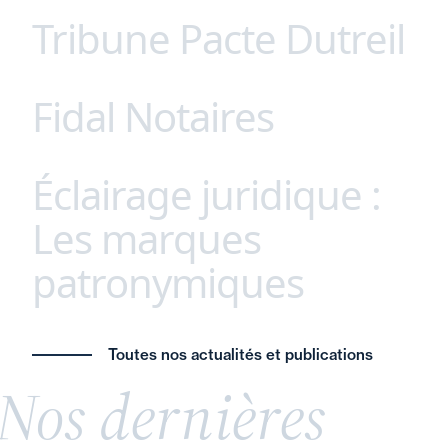
Tribune Pacte Dutreil
Parce que chaque secteur possède ses propres
défis et opportunités, nous avons développé une
approche unique, afin de proposer à nos clients
Fidal Notaires
Ne sacrifions pas l’avenir des entreprises
des conseils juridiques sur mesure, adaptés à
familiales françaises ! Remettre en cause le
leurs spécificités. Agroalimentaire, santé,
dispositif Dutreil serait une erreur stratégique
technologie, énergie (etc.), notre expertise
Éclairage juridique :
Fidal Notaires - Fidal Avocats : une
majeure. Véritables piliers de l’économie réelle, les
approfondie et notre connaissance fine des
interprofessionnalité unique en France.
entreprises familiales incarnent la stabilité,
Les marques
enjeux du marché garantissent des solutions
L’intervention conjointe de nos équipes notaires-
l’innovation et la résilience. Leur transmission ne
juridiques innovantes et coordonnées.
patronymiques
avocats permet à nos clients respectifs de
relève pas seulement du patrimoine, mais de la
bénéficier d’une approche spécialisée et
souveraineté économique nationale.
coordonnée.
L’avenir de l’économie française en dépend ainsi
Donner son nom de famille à une marque ou à
a synergie entre avocat et notaire constitue l’une
Toutes nos actualités et publications
que notre autonomie stratégique. Découvrez ici
une entreprise est une pratique fréquente,
des clefs pour un conseil éclairé et global dans un
Nos dernières
notre tribune.
souvent perçue comme un gage d’authenticité et
contexte de complexification du droit.
de savoir-faire. Cette stratégie, largement