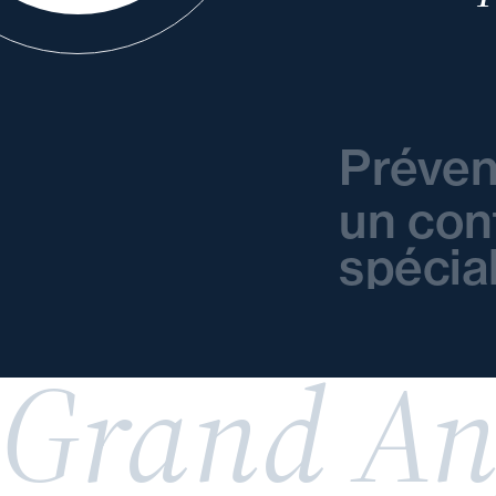
Préven
un con
spécia
Grand An