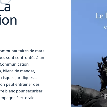
La
ion
t communautaires de mars
uipes sont confrontés à un
t. Communication
s, bilans de mandat,
 risques juridiques…
ion peut entraîner des
re blanc pour sécuriser
ampagne électorale.