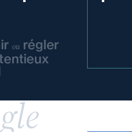
ir
régler
ou
tentieux
l
gle